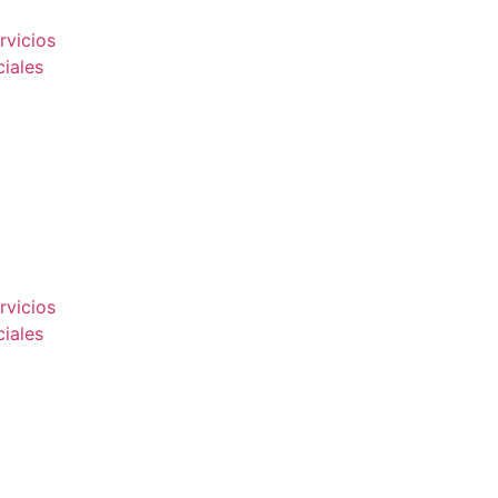
rvicios
iales
rvicios
iales