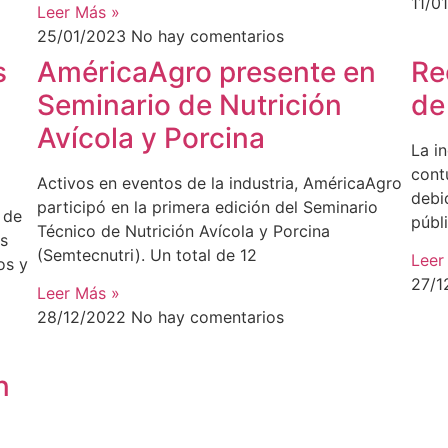
11/0
Leer Más »
25/01/2023
No hay comentarios
s
AméricaAgro presente en
Re
Seminario de Nutrición
de
Avícola y Porcina
La i
cont
Activos en eventos de la industria, AméricaAgro
debi
participó en la primera edición del Seminario
 de
públ
Técnico de Nutrición Avícola y Porcina
es
(Semtecnutri). Un total de 12
Leer
os y
27/1
Leer Más »
28/12/2022
No hay comentarios
n