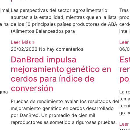
imal,
Las perspectivas del sector agroalimentario
Tras 
apuntan a la estabilidad, mientras que en la lista
proc
a ha
de los 10 principales países productores de ABA
cerd
(Alimentos Balanceados para
intel
Leer Más »
Leer
23/02/2023
No hay comentarios
06/
DanBred impulsa
Es
mejoramiento genético en
re
cerdos para índice de
po
conversión
igma
La r
tema
Pruebas de rendimiento avalan los resultados del
tecni
mejoramiento genético en cerdos desarrollado
gran
por DanBred. Un promedio de cien mil
reproductores es sometido a rigurosas pruebas,
Leer