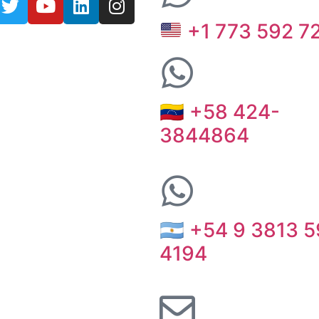
+1 773 592 7
🇻🇪 +58 424-
3844864
🇦🇷 +54 9 3813 5
4194