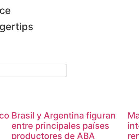
nce
ngertips
ico
Brasil y Argentina figuran
Ma
entre principales países
in
productores de ABA
re