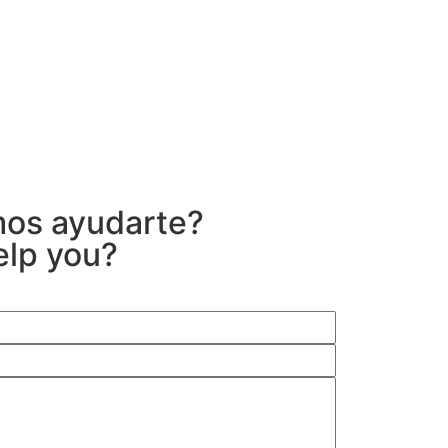
os ayudarte?
elp you?