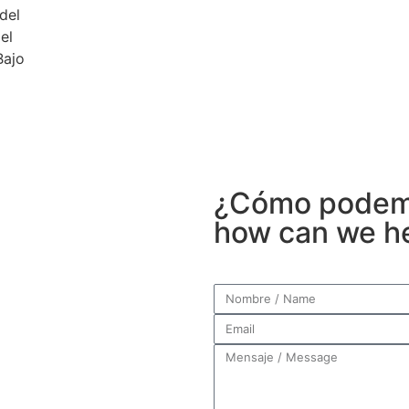
del
el
Bajo
¿Cómo podem
how can we h