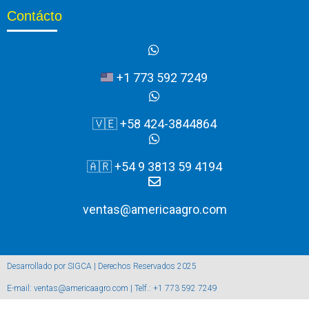
Contácto
+1 773 592 7249
🇻🇪 +58 424-3844864
🇦🇷 +54 9 3813 59 4194
ventas@americaagro.com
Desarrollado por SIGCA | Derechos Reservados 2025
E-mail: ventas@americaagro.com | Telf.: +1 773 592 7249