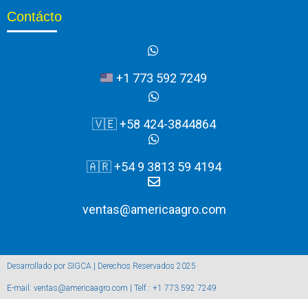
Contácto
+1 773 592 7249
🇻🇪 +58 424-3844864
🇦🇷 +54 9 3813 59 4194
ventas@americaagro.com
Desarrollado por SIGCA | Derechos Reservados 2025
E-mail: ventas@americaagro.com | Telf.: +1 773 592 7249