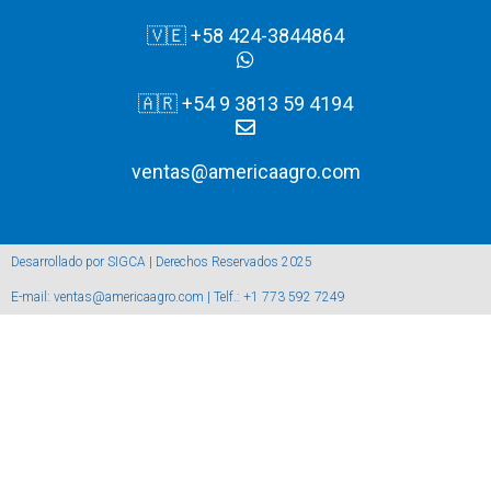
🇻🇪 +58 424-3844864
🇦🇷 +54 9 3813 59 4194
ventas@americaagro.com
Desarrollado por SIGCA | Derechos Reservados 2025
E-mail: ventas@americaagro.com | Telf.: +1 773 592 7249