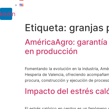
nkedin
Etiqueta:
granjas 
AméricaAgro: garantía
en producción
Fomentando la evolución en la industria, Am
Hesperia de Valencia, ofreciendo acompañamie
procura, construcción y ejecución de proces
Impacto del estrés caló
El estrés calórico en cerdos es un fenómeno 