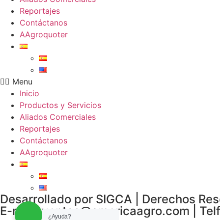
Reportajes
Contáctanos
AAgroquoter
Menu
Inicio
Productos y Servicios
Aliados Comerciales
Reportajes
Contáctanos
AAgroquoter
Desarrollado por SIGCA | Derechos Re
E-mail: ventas@americaagro.com | Telf
¿Ayuda?