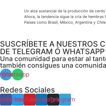
Un alza sustancial de la producción de cerdo 
Ahora, la tendencia sigue la cría de hembras 
Países como Brasil, México, Argentina y Chile 
SUSCRÍBETE A NUESTROS 
DE TELEGRAM Ó WHATSAPP
Una comunidad para estar al tant
también consigues una comunid
egram
Whatsapp
Redes Sociales
ebook
Twitter
Youtube
Linkedin
Instagram
Telegram