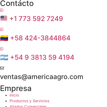
Contácto
+1 773 592 7249
🇻🇪 +58 424-3844864
🇦🇷 +54 9 3813 59 4194
ventas@americaagro.com
Empresa
Inicio
Productos y Servicios
Aliados Comerciales