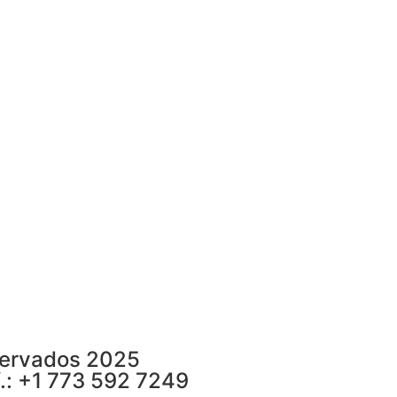
servados 2025
.: +1 773 592 7249