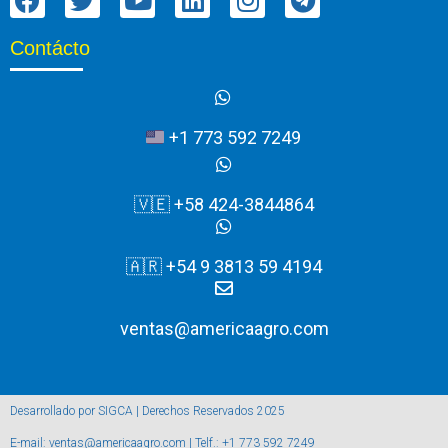
Contácto
+1 773 592 7249
🇻🇪 +58 424-3844864
🇦🇷 +54 9 3813 59 4194
ventas@americaagro.com
Desarrollado por SIGCA | Derechos Reservados 2025
E-mail: ventas@americaagro.com | Telf.: +1 773 592 7249